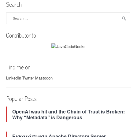
e
Search
w
o
Search
r
for:
k
S
Contributor to
e
r
i
e
s
Find me on
:
Μ
LinkedIn
Twitter
Mastodon
ε
ρ
ο
Popular Posts
ς
4
OpenAI was hit and the Chain of Trust is Broken:
ο
Why “Metadata” is Dangerous
–
S
p
Εγκατάσταση Apache Directory Server
r