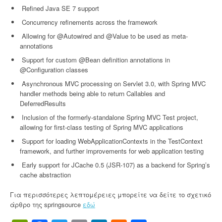
v
Refined Java SE 7 support
i
Concurrency refinements across the framework
c
e
Allowing for @Autowired and @Value to be used as meta-
”
annotations
Support for custom @Bean definition annotations in
@Configuration classes
Asynchronous MVC processing on Servlet 3.0, with Spring MVC
handler methods being able to return Callables and
DeferredResults
Inclusion of the formerly-standalone Spring MVC Test project,
allowing for first-class testing of Spring MVC applications
Support for loading WebApplicationContexts in the TestContext
framework, and further improvements for web application testing
Early support for JCache 0.5 (JSR-107) as a backend for Spring’s
cache abstraction
Για περισσότερες λεπτομέρειες μπορείτε να δείτε το σχετικό
άρθρο της springsource
εδώ