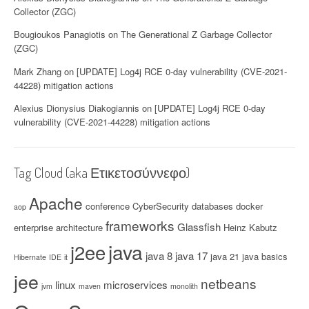
Collector (ZGC)
Bougioukos Panagiotis
on
The Generational Z Garbage Collector
(ZGC)
Mark Zhang
on
[UPDATE] Log4j RCE 0-day vulnerability (CVE-2021-
44228) mitigation actions
Alexius Dionysius Diakogiannis
on
[UPDATE] Log4j RCE 0-day
vulnerability (CVE-2021-44228) mitigation actions
Tag Cloud (aka Ετικετοσύννεφο)
Apache
conference
CyberSecurity
databases
docker
aop
frameworks
Glassfish
enterprise architecture
Heinz Kabutz
java
j2ee
java 8
java 17
java 21
java basics
Hibernate
IDE
it
jee
netbeans
linux
microservices
jvm
maven
monolith