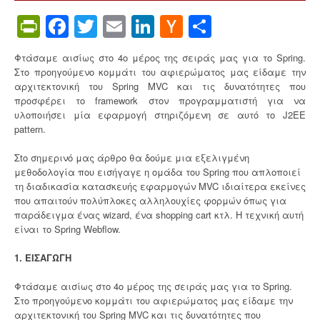
i
n
PrintFriendly
Facebook
Twitter
Email
LinkedIn
Hacker
Share
g
News
B
e
Φτάσαμε αισίως στο 4ο μέρος της σειράς μας για το Spring.
a
Στο προηγούμενο κομμάτι του αφιερώματος μας είδαμε την
n
αρχιτεκτονική του Spring MVC και τις δυνατότητες που
s
προσφέρει το framework στον προγραμματιστή για να
f
υλοποιήσει μία εφαρμογή στηριζόμενη σε αυτό το J2EE
r
pattern.
o
m
Σto σημερινό μας άρθρο θα δούμε μια εξελιγμένη
E
μεθοδολογία που εισήγαγε η ομάδα του Spring που απλοποιεί
v
τη διαδικασία κατασκευής εφαρμογών MVC ιδιαίτερα εκείνες
e
που απαιτούν πολύπλοκες αλληλουχίες φορμών όπως για
r
παράδειγμα ένας wizard, ένα shopping cart κτλ. Η τεχνική αυτή
y
είναι το Spring Webflow.
w
h
1. ΕΙΣΑΓΩΓΗ
e
r
Φτάσαμε αισίως στο 4ο μέρος της σειράς μας για το Spring.
e
Στο προηγούμενο κομμάτι του αφιερώματος μας είδαμε την
!
αρχιτεκτονική του Spring MVC και τις δυνατότητες που