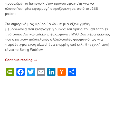
”
προσφέρει το framework στον προγραμματιστή για να
υλοποιήσει μία εφαρμογή στηριζόμενη σε αυτό το J2EE
pattern.
Σto σημερινό μας άρθρο θα δούμε μια εξελιγμένη
μεθοδολογία που εισήγαγε η ομάδα του Spring που απλοποιεί
τη διαδικασία κατασκευής εφαρμογών MVC ιδιαίτερα εκείνες
που απαιτούν πολύπλοκες αλληλουχίες φορμών όπως για
παράδειγμα ένας wizard, ένα shopping cart κτλ. Η τεχνική αυτή
είναι το Spring Webflow.
Continue reading
“
→
S
PrintFriendly
Facebook
Twitter
Email
LinkedIn
Hacker
Share
p
r
News
i
n
g
F
r
a
m