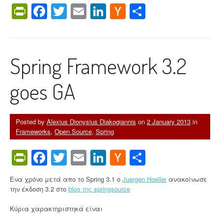
PrintFriendly
Facebook
Twitter
Email
LinkedIn
Hacker
Share
o
n
News
s
u
m
Spring Framework 3.2
i
n
g
goes GA
a
R
E
S
Posted by
Alexius Dionysius Diakogiannis
on
2 January 2013
in
T
Frameworks
,
Open Source
,
Spring
f
u
PrintFriendly
Facebook
Twitter
Email
LinkedIn
Hacker
Share
l
W
News
e
Ενα χρόνο μετά απο το Spring 3.1 ο
Juergen Hoeller
ανακοίνωσε
b
την έκδοση 3.2 στο
blog της springsource
S
e
Κύρια χαρακτηριστηκά είναι
r