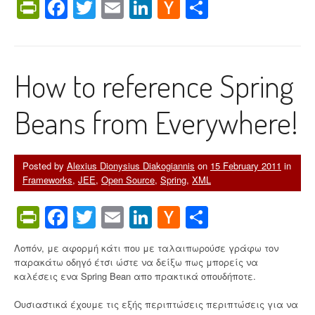
PrintFriendly
Facebook
Twitter
Email
LinkedIn
Hacker
Share
News
How to reference Spring
Beans from Everywhere!
Posted by
Alexius Dionysius Diakogiannis
on
15 February 2011
in
Frameworks
,
JEE
,
Open Source
,
Spring
,
XML
PrintFriendly
Facebook
Twitter
Email
LinkedIn
Hacker
Share
News
Λοπόν, με αφορμή κάτι που με ταλαιπωρούσε γράφω τον
παρακάτω οδηγό έτσι ώστε να δείξω πως μπορείς να
καλέσεις ενα Spring Bean απο πρακτικά οπουδήποτε.
Ουσιαστικά έχουμε τις εξής περιπτώσεις περιπτώσεις για να