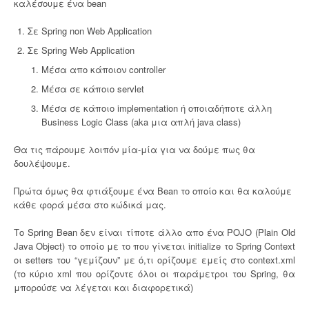
καλέσουμε ένα bean
Σε Spring non Web Application
Σε Spring Web Application
Μέσα απο κάποιον controller
Μέσα σε κάποιο servlet
Μέσα σε κάποιο implementation ή οποιαδήποτε άλλη
Business Logic Class (aka μια απλή java class)
Θα τις πάρουμε λοιπόν μία-μία για να δούμε πως θα
δουλέψουμε.
Πρώτα όμως θα φτιάξουμε ένα Bean το οποίο και θα καλούμε
κάθε φορά μέσα στο κώδικά μας.
Το Spring Bean δεν είναι τίποτε άλλο απο ένα POJO (Plain Old
Java Object) το οποίο με το που γίνεται initialize το Spring Context
οι setters του “γεμίζουν” με ό,τι ορίζουμε εμείς στο context.xml
(το κύριο xml που ορίζοντε όλοι οι παράμετροι του Spring, θα
μπορούσε να λέγεται και διαφορετικά)