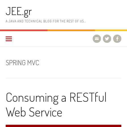
Skip
JEE.gr
to
content
A JAVA AND TECHNICAL BLOG FOR THE REST OF US…
SPRING MVC
Consuming a RESTful
Web Service