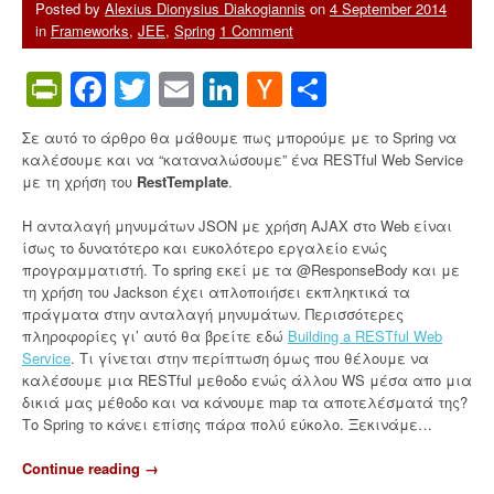
Posted by
Alexius Dionysius Diakogiannis
on
4 September 2014
in
Frameworks
,
JEE
,
Spring
1 Comment
PrintFriendly
Facebook
Twitter
Email
LinkedIn
Hacker
Share
News
Σε αυτό το άρθρο θα μάθουμε πως μπορούμε με το Spring να
καλέσουμε και να “καταναλώσουμε” ένα RESTful Web Service
με τη χρήση του
RestTemplate
.
Η ανταλαγή μηνυμάτων JSON με χρήση AJAX στο Web είναι
ίσως το δυνατότερο και ευκολότερο εργαλείο ενώς
προγραμματιστή. Το spring εκεί με τα @ResponseBody και με
τη χρήση του Jackson έχει απλοποιήσει εκπληκτικά τα
πράγματα στην ανταλαγή μηνυμάτων. Περισσότερες
πληροφορίες γι’ αυτό θα βρείτε εδώ
Building a RESTful Web
Service
. Τι γίνεται στην περίπτωση όμως που θέλουμε να
καλέσουμε μια RESTful μεθοδο ενώς άλλου WS μέσα απο μια
δικιά μας μέθοδο και να κάνουμε map τα αποτελέσματά της?
Το Spring το κάνει επίσης πάρα πολύ εύκολο. Ξεκινάμε…
Continue reading
“
→
C