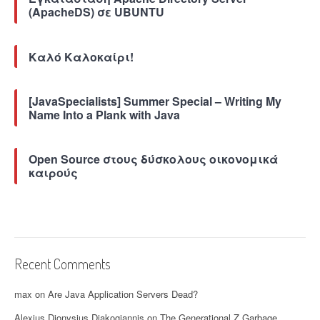
(ApacheDS) σε UBUNTU
i
n
g
W
Καλό Καλοκαίρι!
e
b
f
[JavaSpecialists] Summer Special – Writing My
l
Name Into a Plank with Java
o
w
”
Open Source στους δύσκολους οικονομικά
καιρούς
Recent Comments
max
on
Are Java Application Servers Dead?
Alexius Dionysius Diakogiannis
on
The Generational Z Garbage