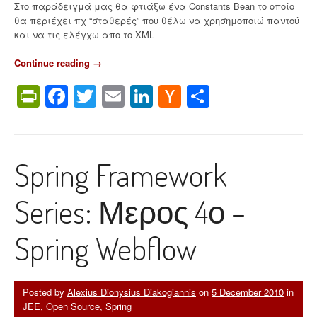
Στο παράδειγμά μας θα φτιάξω ένα Constants Bean το οποίο
θα περιέχει πχ “σταθερές” που θέλω να χρησημοποιώ παντού
και να τις ελέγχω απο το XML
Continue reading
“
→
H
PrintFriendly
Facebook
Twitter
Email
LinkedIn
Hacker
Share
o
w
News
t
o
r
Spring Framework
e
f
e
Series: Μερος 4ο –
r
e
n
Spring Webflow
c
e
S
p
Posted by
Alexius Dionysius Diakogiannis
on
5 December 2010
in
r
JEE
,
Open Source
,
Spring