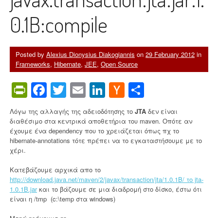
0.1B:compile
Posted by
Alexius Dionysius Diakogiannis
on
29 February 2012
in
Frameworks
,
Hibernate
,
JEE
,
Open Source
PrintFriendly
Facebook
Twitter
Email
LinkedIn
Hacker
Share
News
Λόγω της αλλαγής της αδειοδότησης το
JTA
δεν είναι
διαθέσιμο στα κεντρικά αποθετήρια του maven. Οπότε αν
έχουμε ένα dependency που το χρειάζεται όπως πχ το
hibernate-annotations τότε πρέπει να το εγκαταστήσουμε με το
χέρι.
Κατεβάζουμε αρχικά απο το
http://download.java.net/maven/2/javax/transaction/jta/1.0.1B/ το jta-
1.0.1B.jar
και το βάζουμε σε μια διαδρομή στο δίσκο, έστω ότι
είναι η /tmp (c:\temp στα windows)