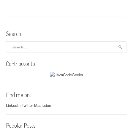
ω
γ
η
σ
τ
ο
Search
H
i
Search
b
for:
e
r
Contributor to
n
a
t
e
”
Find me on
LinkedIn
Twitter
Mastodon
Popular Posts