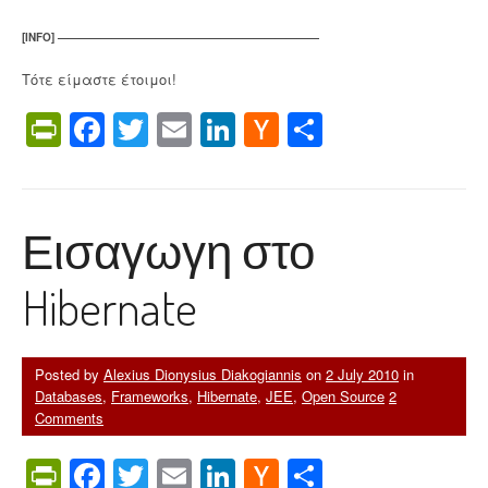
[INFO] ————————————————————————
Τότε είμαστε έτοιμοι!
PrintFriendly
Facebook
Twitter
Email
LinkedIn
Hacker
Share
News
Εισαγωγη στο
Hibernate
Posted by
Alexius Dionysius Diakogiannis
on
2 July 2010
in
Databases
,
Frameworks
,
Hibernate
,
JEE
,
Open Source
2
Comments
PrintFriendly
Facebook
Twitter
Email
LinkedIn
Hacker
Share