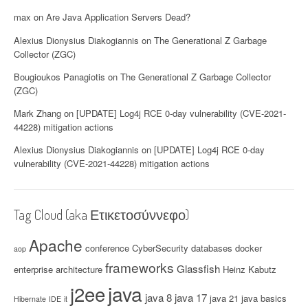
max
on
Are Java Application Servers Dead?
Alexius Dionysius Diakogiannis
on
The Generational Z Garbage
Collector (ZGC)
Bougioukos Panagiotis
on
The Generational Z Garbage Collector
(ZGC)
Mark Zhang
on
[UPDATE] Log4j RCE 0-day vulnerability (CVE-2021-
44228) mitigation actions
Alexius Dionysius Diakogiannis
on
[UPDATE] Log4j RCE 0-day
vulnerability (CVE-2021-44228) mitigation actions
Tag Cloud (aka Ετικετοσύννεφο)
Apache
conference
CyberSecurity
databases
docker
aop
frameworks
Glassfish
enterprise architecture
Heinz Kabutz
java
j2ee
java 8
java 17
java 21
java basics
Hibernate
IDE
it