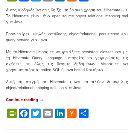
News
Αυτός ο οδηγός θα σας δείξει τη βασική χρήση του Hibernate 3.0.
Το Hibernate είναι ένα open source object relational mapping tool
για Java.
Προσφαίρει υψηλής απόδοσης object/relational persistence και
query service για Java.
Με το Hibernate μπορείτε να φτιάξετε persistent classes και με
τη Hibernate Query Language, μπορείτε να γεφυρώσετε τις
σχέσεις σε όλες τις βασεις δεδομένων. Μπορείτε να
χρησημοποιήσετε native SQL ή Java-based Κριτήρια.
Αυτή τη στιγμή το Hibernate είναι το πλέον δημοφιλές
object/relational mapping solution για Java
Continue reading
“
→
Ε
PrintFriendly
Facebook
Twitter
Email
LinkedIn
Hacker
Share
ι
σ
News
α
γ