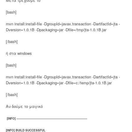
Μετά τρέχουμε το
[bash]
mvn install:install-file -DgroupId=javax.transaction -DartifactId=jta -
Dversion=1.0.1B -Dpackaging=jar -Dfile=/tmp/jta-1.0.1B.jar
[/bash]
ή στα windows
[bash]
mvn install:install-file -DgroupId=javax.transaction -DartifactId=jta -
Dversion=1.0.1B -Dpackaging=jar -Dfile=c:/temp/jta-1.0.1B.jar
[/bash]
Αν δούμε το μαγικό
[INFO] ————————————————————————
[INFO] BUILD SUCCESSFUL