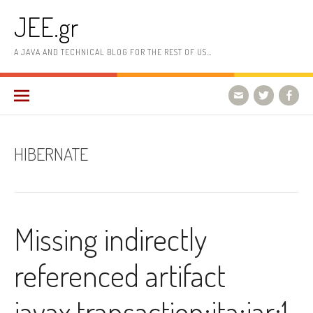
Skip
JEE.gr
to
content
A JAVA AND TECHNICAL BLOG FOR THE REST OF US…
HIBERNATE
Missing indirectly
referenced artifact
javax.transaction:jta:jar:1.