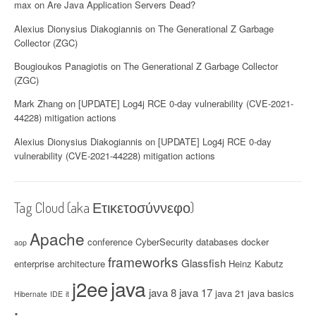
max
on
Are Java Application Servers Dead?
Alexius Dionysius Diakogiannis
on
The Generational Z Garbage
Collector (ZGC)
Bougioukos Panagiotis
on
The Generational Z Garbage Collector
(ZGC)
Mark Zhang
on
[UPDATE] Log4j RCE 0-day vulnerability (CVE-2021-
44228) mitigation actions
Alexius Dionysius Diakogiannis
on
[UPDATE] Log4j RCE 0-day
vulnerability (CVE-2021-44228) mitigation actions
Tag Cloud (aka Ετικετοσύννεφο)
Apache
conference
CyberSecurity
databases
docker
aop
frameworks
Glassfish
enterprise architecture
Heinz Kabutz
java
j2ee
java 8
java 17
java 21
java basics
Hibernate
IDE
it