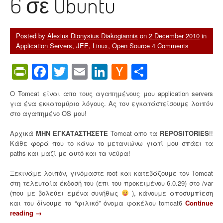
6 σε Ubuntu
c
e
S
p
Posted by
Alexius Dionysius Diakogiannis
on
2 December 2010
in
r
Application Servers
,
JEE
,
Linux
,
Open Source
4 Comments
i
n
PrintFriendly
Facebook
Twitter
Email
LinkedIn
Hacker
Share
g
News
B
e
Ο Tomcat είναι απο τους αγαπημένους μου application servers
a
για ένα εκκατομύριο λόγους. Ας τον εγκατάστείσουμε λοιπόν
n
στο αγαπημένο OS μου!
s
f
Αρχικά
ΜΗΝ ΕΓΚΑΤΑΣΤΗΣΕΤΕ
Tomcat απο τα
REPOSITORIES
!!
r
Κάθε φορά που το κάνω το μετανιώνω γιατί μου σπάει τα
o
paths και μαζί με αυτό και τα νεύρα!
m
E
Ξεκινάμε λοιπόν, γινόμαστε root και κατεβάζουμε τον Tomcat
v
στη τελευταία έκδοσή του (επι του προκειμένου 6.0.29) στο /var
e
(που με βολεύει εμένα συνήθως
), κάνουμε αποσυμπίεση
r
και του δίνουμε το “φιλικό” όνομα φακέλου tomcat6
Continue
y
reading
“
→
w
Π