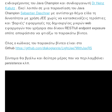
e
ενδιαφέροντος του Java Champion και συνδιοργανωτή
Dr Heinz
s
Kabutz
. Εκεί λοιπόν σε μια παρουσίαση του Java
G
Champion
Sebastian Daschner
με αντίστοιχο θέμα είδα τη
A
δυνατότητα με χρήση JEE χωρίς να κατασκευάζεις τεράστιες
”
και “βαριές” εφαρμογές της δημιουργίας μικρών web
εφαρμογών που γρήγορα σου δίνουν RESTfull endpoint exposure
οπότε αποφάσισα να φτιάξω το παρακάτω βίντεο.
Όλος ο κώδικας του παρακάτω βίντεο είναι στο
Github
https://github.com/diakogiannis/LightJee7WithJaxRS
Σύντομα θα βγάλω και δεύτερο μέρος που να περιλαμβάνει
persistence κλπ.