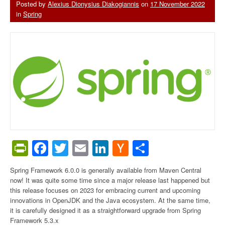
Posted by
Alexius Dionysius Diakogiannis
on
17 November 2022
in
Spring
PrintFriendly
Facebook
Twitter
Email
LinkedIn
Hacker
Share
News
Spring Framework 6.0.0 is generally available from Maven Central
now! It was quite some time since a major release last happened but
this release focuses on 2023 for embracing current and upcoming
innovations in OpenJDK and the Java ecosystem. At the same time,
it is carefully designed it as a straightforward upgrade from Spring
Framework 5.3.x