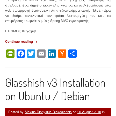
o
στήσουμε ένα σημείο εκκίνησης για να κατασκευάσουμε μία
m
web εφαρμογή βασισμένη στην πλατφόρμα αυτή. Πάμε τώρα
c
να δούμε αναλυτικά τον τρόπο λειτουργίας του και τα
a
επιμέρους κομμάτια μίας Spring MVC εφαρμογής.
t
6
ΕΤΟΙΜΟΙ; Φύγαμε!
σ
ε
Continue reading
“
→
U
S
b
PrintFriendly
Facebook
Twitter
Email
LinkedIn
Hacker
Share
p
u
r
News
n
i
t
n
u
g
”
Glasshish v3 Installation
F
r
a
on Ubuntu / Debian
m
e
w
o
Posted by
Alexius Dionysius Diakogiannis
on
20 August 2010
in
r