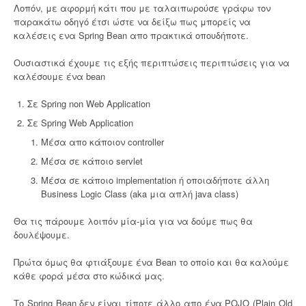
0
Λοπόν, με αφορμή κάτι που με ταλαιπωρούσε γράφω τον
1
παρακάτω οδηγό έτσι ώστε να δείξω πως μπορείς να
6
καλέσεις ενα Spring Bean απο πρακτικά οπουδήποτε.
”
Ουσιαστικά έχουμε τις εξής περιπτώσεις περιπτώσεις για να
καλέσουμε ένα bean
Σε Spring non Web Application
Σε Spring Web Application
Μέσα απο κάποιον controller
Μέσα σε κάποιο servlet
Μέσα σε κάποιο implementation ή οποιαδήποτε άλλη
Business Logic Class (aka μια απλή java class)
Θα τις πάρουμε λοιπόν μία-μία για να δούμε πως θα
δουλέψουμε.
Πρώτα όμως θα φτιάξουμε ένα Bean το οποίο και θα καλούμε
κάθε φορά μέσα στο κώδικά μας.
Το Spring Bean δεν είναι τίποτε άλλο απο ένα POJO (Plain Old