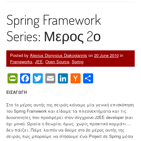
γ
ω
Spring Framework
γ
η
σ
Series: Μερος 2ο
τ
ο
H
i
Posted by
Alexius Dionysius Diakogiannis
on
20 June 2010
in
b
Frameworks
,
JEE
,
Open Source
,
Spring
e
r
PrintFriendly
Facebook
Twitter
Email
LinkedIn
Hacker
Share
n
a
News
t
ΕΙΣΑΓΩΓΗ
e
”
Στο 1ο μέρος αυτής της σειράς κάναμε μία γενική επισκόπηση
του Spring Framework και είδαμε τα πλεονεκτήματα και τις
δυνατοτητες που προσφέρει στον σύγχρονο J2EE developer (και
όχι μονο). Ωραία η θεωρία, όμως χωρίς πρακτικό κομμάτι….
δεν πάιζει. Πάμε λοιπόν να δούμε στο 2o μέρος αυτής της
σειράς πώς μπορούμε να στήσουμε ένα Project σε Spring μέσα