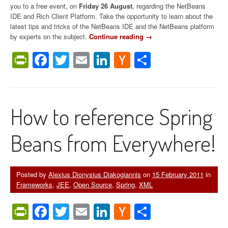
you to a free event, on
Friday 26 August
, regarding the NetBeans
IDE and Rich Client Platform. Take the opportunity to learn about the
latest tips and tricks of the NetBeans IDE and the NetBeans platform
by experts on the subject.
Continue reading
“
→
N
PrintFriendly
Facebook
Twitter
Email
LinkedIn
Hacker
Share
e
t
News
B
e
a
How to reference Spring
n
s
D
Beans from Everywhere!
a
y
A
t
Posted by
Alexius Dionysius Diakogiannis
on
15 February 2011
in
h
Frameworks
,
JEE
,
Open Source
,
Spring
,
XML
e
n
PrintFriendly
Facebook
Twitter
Email
LinkedIn
Hacker
Share
s
2
News