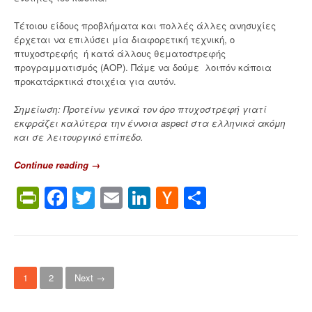
Τέτοιου είδους προβλήματα και πολλές άλλες ανησυχίες
έρχεται να επιλύσει μία διαφορετική τεχνική, ο
πτυχοστρεφής ή κατά άλλους θεματοστρεφής
προγραμματισμός (AOP). Πάμε να δούμε λοιπόν κάποια
προκατάρκτικά στοιχέια για αυτόν.
Σημείωση: Προτείνω γενικά τον όρο πτυχοστρεφή γιατί
εκφράζει καλύτερα την έννοια aspect στα ελληνικά ακόμη
και σε λειτουργικό επίπεδο.
Continue reading
“
→
J
PrintFriendly
Facebook
Twitter
Email
LinkedIn
Hacker
Share
2
E
News
E
κ
α
ι
P
A
1
2
Next →
s
o
p