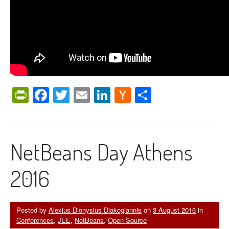
PrintFriendly
Facebook
Twitter
Email
LinkedIn
Hacker
Share
News
NetBeans Day Athens
2016
Posted by
Alexius Dionysius Diakogiannis
on
3 August 2016
in
Conferences
,
JEE
,
NetBeans
,
Open Source