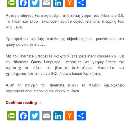
PrintFriendly
Facebook
Twitter
Email
LinkedIn
Hacker
Share
l
a
News
t
Αυτός ο οδηγός θα σας δείξει τη βασική χρήση του Hibernate 3.0.
i
Το Hibernate είναι ένα open source object relational mapping tool
o
για Java.
n
o
Προσφαίρει υψηλής απόδοσης object/relational persistence και
n
query service για Java.
U
b
Με το Hibernate μπορείτε να φτιάξετε persistent classes και με
u
τη Hibernate Query Language, μπορείτε να γεφυρώσετε τις
n
σχέσεις σε όλες τις βασεις δεδομένων. Μπορείτε να
t
χρησημοποιήσετε native SQL ή Java-based Κριτήρια.
u
/
Αυτή τη στιγμή το Hibernate είναι το πλέον δημοφιλές
D
object/relational mapping solution για Java
e
b
Continue reading
“
→
i
Ε
a
PrintFriendly
Facebook
Twitter
Email
LinkedIn
Hacker
Share
ι
n
σ
News
”
α