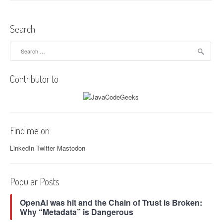
e
s
c
t
t
Search
O
s
r
Search
i
for:
n
e
n
a
Contributor to
t
e
v
d
i
P
r
Find me on
g
o
g
LinkedIn
Twitter
Mastodon
a
r
a
t
m
Popular Posts
m
i
i
OpenAI was hit and the Chain of Trust is Broken:
o
n
Why “Metadata” is Dangerous
g