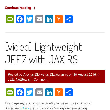
Continue reading
“
→
S
PrintFriendly
Facebook
Twitter
Email
LinkedIn
Hacker
Share
p
r
News
i
n
g
[video] Lightweight
F
r
a
JEE7 with JAX RS
m
e
w
o
Posted by
Alexius Dionysius Diakogiannis
on
30 August 2016
in
r
JEE
,
NetBeans
1 Comment
k
6
PrintFriendly
Facebook
Twitter
Email
LinkedIn
Hacker
Share
.
0
News
g
Είχα την τύχη να παρακολουθήσω φέτος το εκπληκτικό
o
συνέδριο
JCrete
μετά απο πρόσκληση για εκδήλωση