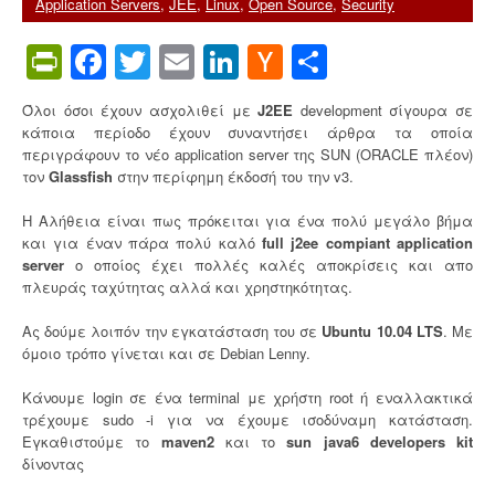
Application Servers
,
JEE
,
Linux
,
Open Source
,
Security
k
S
PrintFriendly
Facebook
Twitter
Email
LinkedIn
Hacker
Share
e
r
News
i
Όλοι όσοι έχουν ασχολιθεί με
J2EE
development σίγουρα σε
e
κάποια περίοδο έχουν συναντήσει άρθρα τα οποία
s
περιγράφουν το νέο application server της SUN (ORACLE πλέον)
:
τον
Glassfish
στην περίφημη έκδοσή του την v3.
Μ
ε
Η Αλήθεια είναι πως πρόκειται για ένα πολύ μεγάλο βήμα
ρ
και για έναν πάρα πολύ καλό
full j2ee compiant application
ο
server
ο οποίος έχει πολλές καλές αποκρίσεις και απο
ς
πλευράς ταχύτητας αλλά και χρηστηκότητας.
3
ο
Ας δούμε λοιπόν την εγκατάσταση του σε
Ubuntu 10.04 LTS
. Με
”
όμοιο τρόπο γίνεται και σε Debian Lenny.
Κάνουμε login σε ένα terminal με χρήστη root ή εναλλακτικά
τρέχουμε sudo -i για να έχουμε ισοδύναμη κατάσταση.
Εγκαθιστούμε το
maven2
και το
sun java6 developers kit
δίνοντας