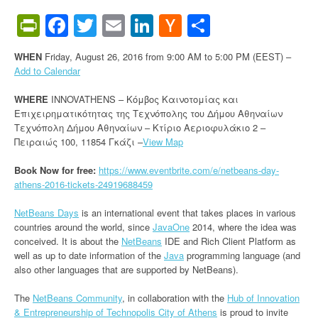
PrintFriendly
Facebook
Twitter
Email
LinkedIn
Hacker
Share
News
WHEN
Friday, August 26, 2016 from 9:00 AM to 5:00 PM (EEST)
–
Add to Calendar
WHERE
INNOVATHENS – Kόμβος Καινοτομίας και
Επιχειρηματικότητας της Τεχνόπολης του Δήμου Αθηναίων
Τεχνόπολη Δήμου Αθηναίων – Κτίριο Αεριοφυλάκιο 2 –
Πειραιώς 100, 11854 Γκάζι –
View Map
Book Now for free:
https://www.eventbrite.com/e/netbeans-day-
athens-2016-tickets-24919688459
NetBeans Days
is an international event that takes places in various
countries around the world, since
JavaOne
2014, where the idea was
conceived. It is about the
NetBeans
IDE and Rich Client Platform as
well as up to date information of the
Java
programming language (and
also other languages that are supported by NetBeans).
The
NetBeans Community
, in collaboration with the
Hub of Innovation
& Entrepreneurship of Technopolis City of Athens
is proud to invite