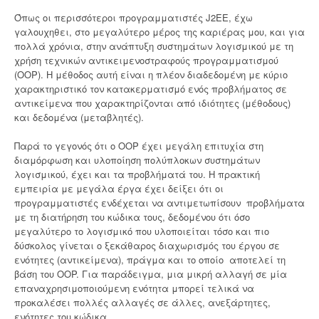
s
Όπως οι περισσότεροι προγραμματιστές J2EE, έχω
:
γαλουχηθει, στο μεγαλύτερο μέρος της καριέρας μου, και για
Μ
πολλά χρόνια, στην ανάπτυξη συστημάτων λογισμικού με τη
ε
χρήση τεχνικών αντικειμενοστραφούς προγραμματισμού
ρ
(OOP). Η μέθοδος αυτή είναι η πλέον διαδεδομένη με κύριο
ο
χαρακτηριστικό τον κατακερματισμό ενός προβλήματος σε
ς
αντικείμενα που χαρακτηρίζονται από ιδιότητες (μέθοδους)
2
και δεδομένα (μεταβλητές).
ο
”
Παρά το γεγονός ότι ο OOP έχει μεγάλη επιτυχία στη
διαμόρφωση και υλοποίηση πολύπλοκων συστημάτων
λογισμικού, έχει και τα προβλήματά του. Η πρακτική
εμπειρία με μεγάλα έργα έχει δείξει ότι οι
προγραμματιστές ενδέχεται να αντιμετωπίσουν προβλήματα
με τη διατήρηση του κώδικα τους, δεδομένου ότι όσο
μεγαλύτερο το λογισμικό που υλοποιείται τόσο και πιο
δύσκολος γίνεται ο ξεκάθαρος διαχωρισμός του έργου σε
ενότητες (αντικείμενα), πράγμα και το οποίο αποτελεί τη
βάση του OOP. Για παράδειγμα, μια μικρή αλλαγή σε μία
επαναχρησιμοποιούμενη ενότητα μπορεί τελικά να
προκαλέσει πολλές αλλαγές σε άλλες, ανεξάρτητες,
ενότητες του κώδικα.