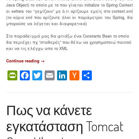
Java Object) το οποίο με το που γίνεται initialize το Spring Context
οι setters του “γεμίζουν” με ό,τι ορίζουμε εμείς στο context.xml
(το κύριο xml που ορίζοντε όλοι οι παράμετροι του Spring, θα
μπορούσε να λέγεται και διαφορετικά)
Στο παράδειγμά μας θα φτιάξω ένα Constants Bean το οποίο
θα περιέχει πχ “σταθερές” που θέλω να χρησημοποιώ παντού
και να τις ελέγχω απο το XML
Continue reading
“
→
H
PrintFriendly
Facebook
Twitter
Email
LinkedIn
Hacker
Share
o
w
News
t
o
r
Πως να κάνετε
e
f
e
εγκατάσταση Tomcat
r
e
n