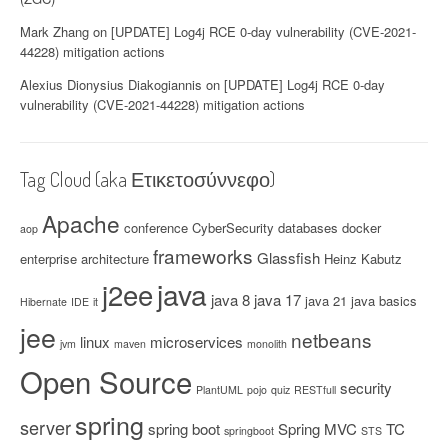
Mark Zhang
on
[UPDATE] Log4j RCE 0-day vulnerability (CVE-2021-
44228) mitigation actions
Alexius Dionysius Diakogiannis
on
[UPDATE] Log4j RCE 0-day
vulnerability (CVE-2021-44228) mitigation actions
Tag Cloud (aka Ετικετοσύννεφο)
Apache
conference
CyberSecurity
databases
docker
aop
frameworks
Glassfish
enterprise architecture
Heinz Kabutz
java
j2ee
java 8
java 17
java 21
java basics
Hibernate
IDE
it
jee
netbeans
linux
microservices
jvm
maven
monolith
Open Source
security
PlantUML
pojo
quiz
RESTfull
spring
server
spring boot
Spring MVC
TC
springboot
STS