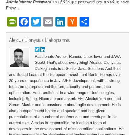
Administrator Password
και βάζουμε password και πατάμε save
Enjoy…
PrintFriendly
Facebook
Twitter
Email
LinkedIn
Hacker
Share
News
Alexius Dionysius Diakogiannis
Passionate Archer, Runner, Linux lover and JAVA
Geek! That's about everything! Alexius Dionysius
Diakogiannis is a Senior Java Solutions Architect
and Squad Lead at the European Investment Bank. He has over
20 years of experience in Java/JEE development, with a strong
focus on enterprise architecture, security and performance
optimization. He is proficient in a wide range of technologies,
including Spring, Hibernate and JakartaEE. Alexius is a certified
Scrum Master and is passionate about agile development. He is
also an experienced trainer and speaker, and has given
presentations at a number of conferences and meetups. In his
current role, Alexius is responsible for leading a team of
developers in the development of mission-critical applications. He
is also responsible for designing and implementing the architecture