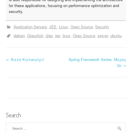
for these applications, focusing on performance optimization and
security.
Application Servers
JEE
Linux
Open Source
Security
debian
Glassfish
j2ee
jee
linux
Open Source
server
ubuntu
←
Καλό Καλοκαίρι!
Spring Framework Series: Μερος
P
3ο
→
o
s
t
n
Search
a
Search
v
for: