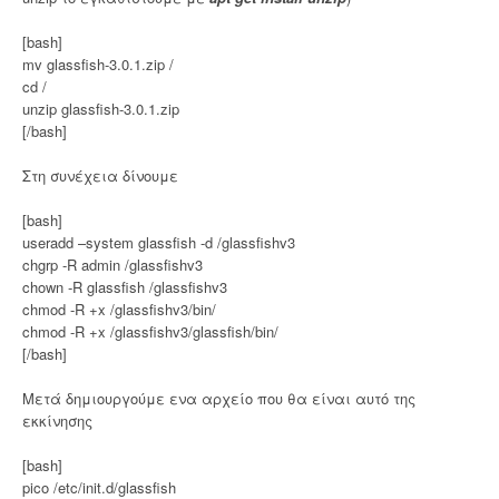
[bash]
mv glassfish-3.0.1.zip /
cd /
unzip glassfish-3.0.1.zip
[/bash]
Στη συνέχεια δίνουμε
[bash]
useradd –system glassfish -d /glassfishv3
chgrp -R admin /glassfishv3
chown -R glassfish /glassfishv3
chmod -R +x /glassfishv3/bin/
chmod -R +x /glassfishv3/glassfish/bin/
[/bash]
Μετά δημιουργούμε ενα αρχείο που θα είναι αυτό της
εκκίνησης
[bash]
pico /etc/init.d/glassfish