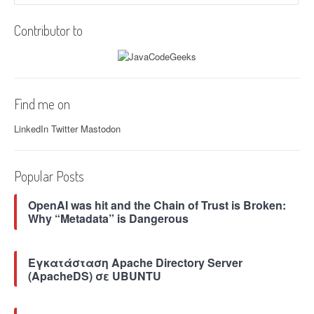
i
Contributor to
g
a
t
Find me on
i
LinkedIn
Twitter
Mastodon
o
n
Popular Posts
OpenAI was hit and the Chain of Trust is Broken:
Why “Metadata” is Dangerous
Εγκατάσταση Apache Directory Server
(ApacheDS) σε UBUNTU