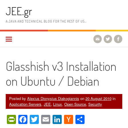
Skip
JEE.gr
to
content
A JAVA AND TECHNICAL BLOG FOR THE REST OF US…
Glasshish v3 Installation
on Ubuntu / Debian
Posted by
Alexius Dionysius Diakogiannis
on
20 August 2010
in
Application Servers
,
JEE
,
Linux
,
Open Source
,
Security
PrintFriendly
Facebook
Twitter
Email
LinkedIn
Hacker
Share