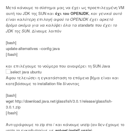
Μετά κάνουμε το σύστημα μας να έχει ως προεπιλεγμένη VM
αυτή του JDK της SUN και
όχι του OPENJDK
,
και γενικά αυτό
είναι καλύτερη επιλογή αφού το OPENJDK έχει αρκετό
δρόμο ακόμα για να καλύψει όλα τα standarts που έχει το
JDK της SUN
. Δίνουμε λοιπόν
[bash]
update-alternatives –config java
[/bash]
και επιλέγουμε το νούμερο που αναφέρει τη SUN Java
Αφου τελειώσει η εγκατάσταση το επόμενο βήμα είναι και
κατεβάσουμε το installation file δίνοντας
[bash]
wget http://download.java.net/glassfish/3.0.1/release/glassfish-
3.0.1.zip
[/bash]
Αντιγράφουμε το zip στο / και κάνουμε unzip (αν δεν έχουμε το
unzip το εγκαθιστούμε με
apt-get install unzip
)