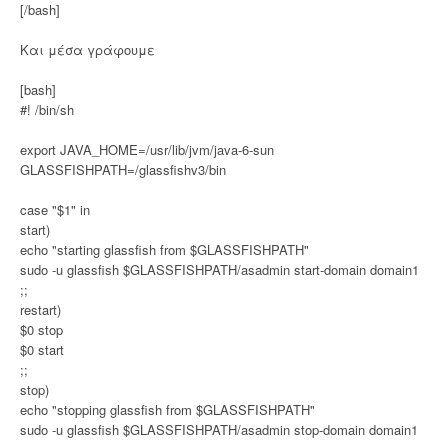
[/bash]
Και μέσα γράφουμε
[bash]
#! /bin/sh
export JAVA_HOME=/usr/lib/jvm/java-6-sun
GLASSFISHPATH=/glassfishv3/bin
case "$1" in
start)
echo "starting glassfish from $GLASSFISHPATH"
sudo -u glassfish $GLASSFISHPATH/asadmin start-domain domain1
;;
restart)
$0 stop
$0 start
;;
stop)
echo "stopping glassfish from $GLASSFISHPATH"
sudo -u glassfish $GLASSFISHPATH/asadmin stop-domain domain1