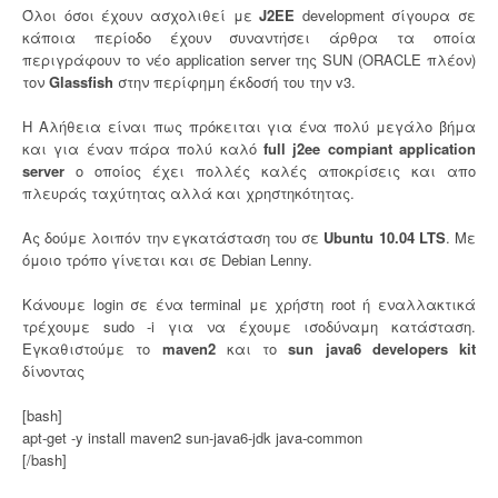
News
Όλοι όσοι έχουν ασχολιθεί με
J2EE
development σίγουρα σε
κάποια περίοδο έχουν συναντήσει άρθρα τα οποία
περιγράφουν το νέο application server της SUN (ORACLE πλέον)
τον
Glassfish
στην περίφημη έκδοσή του την v3.
Η Αλήθεια είναι πως πρόκειται για ένα πολύ μεγάλο βήμα
και για έναν πάρα πολύ καλό
full j2ee compiant application
server
ο οποίος έχει πολλές καλές αποκρίσεις και απο
πλευράς ταχύτητας αλλά και χρηστηκότητας.
Ας δούμε λοιπόν την εγκατάσταση του σε
Ubuntu 10.04 LTS
. Με
όμοιο τρόπο γίνεται και σε Debian Lenny.
Κάνουμε login σε ένα terminal με χρήστη root ή εναλλακτικά
τρέχουμε sudo -i για να έχουμε ισοδύναμη κατάσταση.
Εγκαθιστούμε το
maven2
και το
sun java6 developers kit
δίνοντας
[bash]
apt-get -y install maven2 sun-java6-jdk java-common
[/bash]