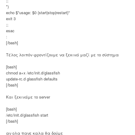
;;
*)
echo $"usage: $0 {start|stop|restart}"
exit 3
;;
esac
:
[/bash]
Τέλος λοιπόν φροντίζουμε να ξεκινά μαζί με το σύστημα
[bash]
chmod a+x /etc/init.d/glassfish
update-rc.d glassfish defaults
[/bash]
Και ξεκινάμε το server
[bash]
/etc/init.d/glassfish start
[/bash]
αν ολα πανε καλα θα δούμε