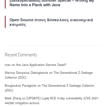
[JavaSpecialists] Summer Special – Writing My
v
Name Into a Plank with Java
a
”
Open Source στους δύσκολους οικονομικά
καιρούς
Recent Comments
max
on
Are Java Application Servers Dead?
Alexius Dionysius Diakogiannis
on
The Generational Z Garbage
Collector (ZGC)
Bougioukos Panagiotis
on
The Generational Z Garbage Collector
(ZGC)
Mark Zhang
on
[UPDATE] Log4j RCE 0-day vulnerability (CVE-2021-
44228) mitigation actions