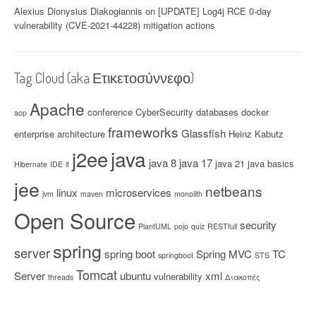
Alexius Dionysius Diakogiannis
on
[UPDATE] Log4j RCE 0-day
vulnerability (CVE-2021-44228) mitigation actions
Tag Cloud (aka Ετικετοσύννεφο)
Apache
conference
CyberSecurity
databases
docker
aop
frameworks
Glassfish
enterprise architecture
Heinz Kabutz
java
j2ee
java 8
java 17
java 21
java basics
Hibernate
IDE
it
jee
netbeans
linux
microservices
jvm
maven
monolith
Open Source
security
PlantUML
pojo
quiz
RESTfull
spring
server
spring boot
Spring MVC
TC
springboot
STS
Tomcat
Server
ubuntu
xml
vulnerability
threads
Διακοπές