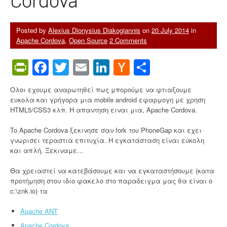
Posted by
Alexius Dionysius Diakogiannis
on
20 July 2014
in
Apache Cordova
,
Open Source
2 Comments
PrintFriendly
Facebook
Twitter
Email
LinkedIn
Hacker
Share
News
Ολοι εχουμε αναρωτηθεί πως μπορούμε να φτιαξουμε
ευκολα και γρήγορα μια mobile android εφαρμογη με χρηση
HTML5/CSS3 κλπ. Η απαντηση ειναι μια, Apache Cordova.
To Apache Cordova ξεκινησε σαν fork του PhoneGap και εχει
γνωρισει τεραστια επιτυχία. Η εγκατάσταση είναι εύκολη
και απλή. Ξεκιναμε…
Θα χρειαστεί να κατεβάσουμε και να εγκαταστήσουμε (κατα
προτήμηση στον ιδιο φακελο στο παραδειγμα μας θα είναι ο
c:\znk.io) τα
Apache ANT
Apache Cordova