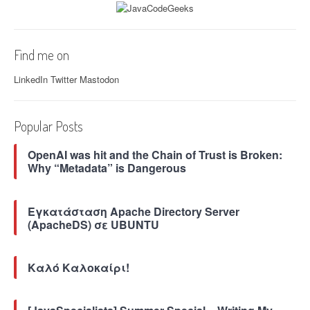
d
r
o
i
Find me on
d
a
LinkedIn
Twitter
Mastodon
p
p
w
Popular Posts
i
t
OpenAI was hit and the Chain of Trust is Broken:
h
Why “Metadata” is Dangerous
A
p
a
Εγκατάσταση Apache Directory Server
c
(ApacheDS) σε UBUNTU
h
e
C
o
Καλό Καλοκαίρι!
r
d
o